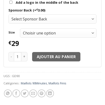
Add a logo in the middle of the back
€
Sponsor Back (+
3.00
)
Size
29
€
quantité de Maillots thailande Finis Maillots JUL Toto&N
AJOUTER AU PANIER
UGS :
GD90
Catégories :
Maillots 90Minutes
,
Maillots Finis