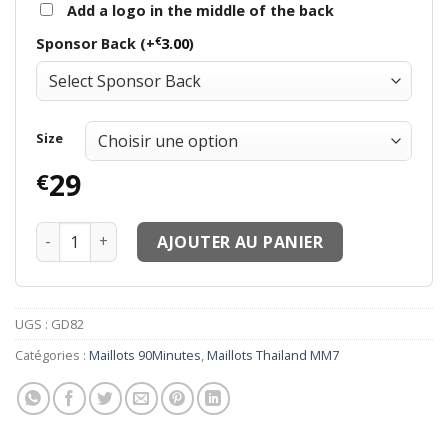
Add a logo in the middle of the back
€
Sponsor Back (+
3.00
)
Size
29
€
quantité de Maillots thailande MM7 Maillots Dor et de Pla
AJOUTER AU PANIER
UGS :
GD82
Catégories :
Maillots 90Minutes
,
Maillots Thailand MM7