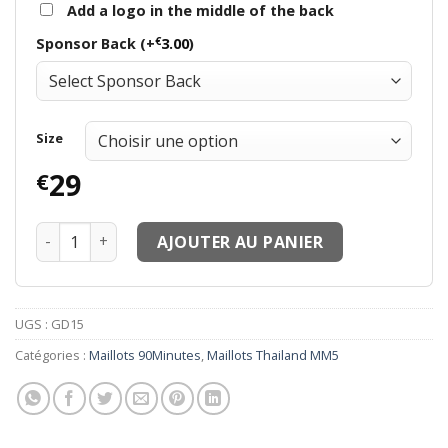
Add a logo in the middle of the back
€
Sponsor Back (+
3.00
)
Size
29
€
quantité de Maillots thailand MM5 Maillots Que la Mif 
AJOUTER AU PANIER
UGS :
GD15
Catégories :
Maillots 90Minutes
,
Maillots Thailand MM5