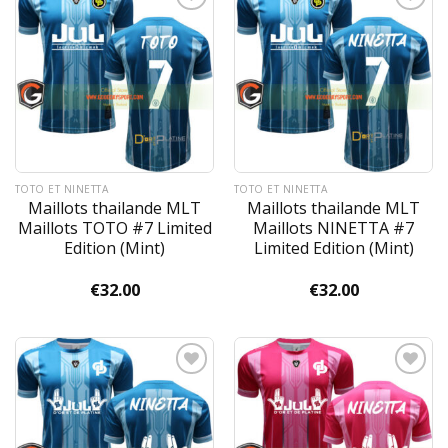
TOTO ET NINETTA
TOTO ET NINETTA
Maillots thailande MLT
Maillots thailande MLT
Maillots TOTO #7 Limited
Maillots NINETTA #7
Edition (Mint)
Limited Edition (Mint)
€
32.00
€
32.00