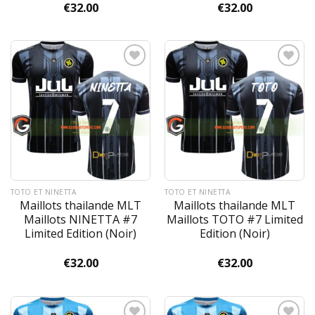
€
32.00
€
32.00
TOTO ET NINETTA
TOTO ET NINETTA
Maillots thailande MLT
Maillots thailande MLT
Maillots NINETTA #7
Maillots TOTO #7 Limited
Limited Edition (Noir)
Edition (Noir)
€
32.00
€
32.00