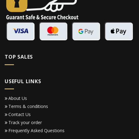
TOP SALES
USEFUL LINKS
About Us
Terms & conditions
Contact Us
Track your order
Frequently Asked Questions