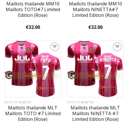
Maillots thailande MM10
Maillots thailande MM10
Maillots TOTO#7 Limited
Maillots NINETTA#7
Edition (Rose)
Limited Edition (Rose)
€
32.00
€
32.00
TOTO ET NINETTA
TOTO ET NINETTA
Maillots thailande MLT
Maillots thailande MLT
Maillots TOTO #7 Limited
Maillots NINETTA #7
Edition (Rose)
Limited Edition (Rose)