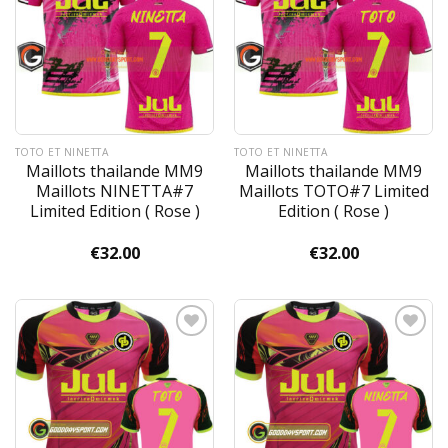
TOTO ET NINETTA
TOTO ET NINETTA
Maillots thailande MM9
Maillots thailande MM9
Maillots NINETTA#7
Maillots TOTO#7 Limited
Limited Edition ( Rose )
Edition ( Rose )
€
32.00
€
32.00