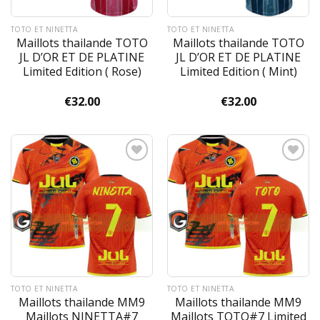
TOTO ET NINETTA
TOTO ET NINETTA
Maillots thailande TOTO
Maillots thailande TOTO
JL D’OR ET DE PLATINE
JL D’OR ET DE PLATINE
Limited Edition ( Rose)
Limited Edition ( Mint)
€
32.00
€
32.00
TOTO ET NINETTA
TOTO ET NINETTA
Maillots thailande MM9
Maillots thailande MM9
Maillots NINETTA#7
Maillots TOTO#7 Limited