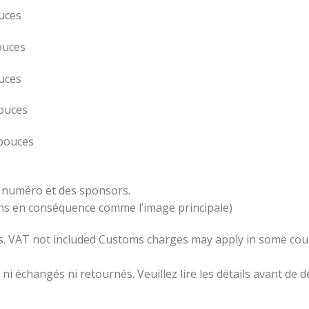
uces
ouces
uces
pouces
 pouces
u numéro et des sponsors.
ons en conséquence comme l’image principale)
ros. VAT not included Customs charges may apply in some cou
 ni échangés ni retournés. Veuillez lire les détails avant de