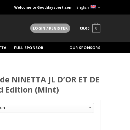
English
Welcome to Gooddaysport.com
€
0.00
LOGIN / REGISTER
0
TTA
FULL SPONSOR
OUR SPONSORS
nde NINETTA JL D’OR ET DE
 Edition (Mint)