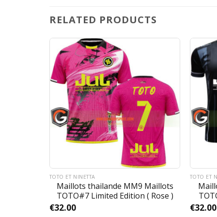
RELATED PRODUCTS
TOTO ET NINETTA
TOTO ET 
 Maillots
Maillots thailande MM9 Maillots
Maill
( Bleu Sky)
TOTO#7 Limited Edition ( Rose )
TOTO
€
32.00
€
32.00