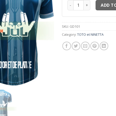
Maillots thailande NINETT
ADD T
SKU:
GD101
Category:
TOTO et NINETTA