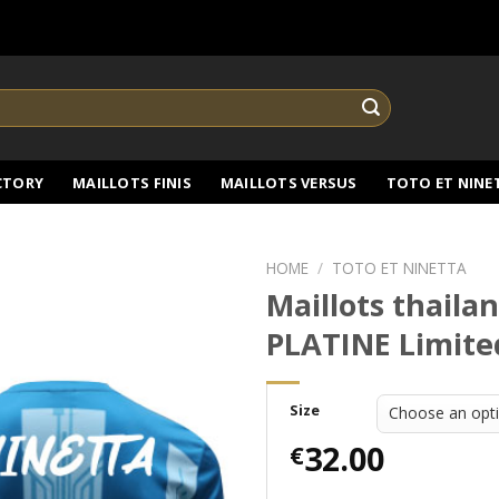
CTORY
MAILLOTS FINIS
MAILLOTS VERSUS
TOTO ET NINE
HOME
/
TOTO ET NINETTA
Maillots thaila
PLATINE Limited
Size
32.00
€