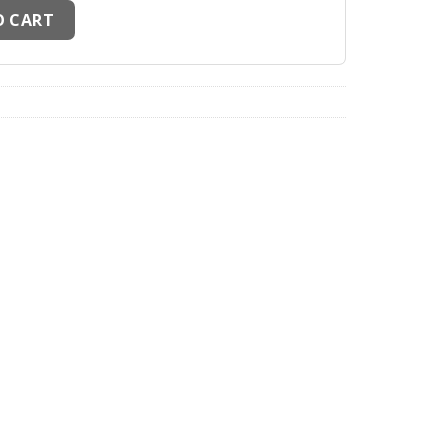
A JL D’OR ET DE PLATINE Limited Edition (Mint) quantity
O CART