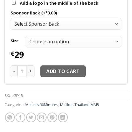
Add a logo in the middle of the back
€
Sponsor Back (+
3.00
)
Size
29
€
Maillots thailand MM5 Maillots Que la Mif Orange quanti
ADD TO CART
SKU:
GD15
Categories:
Maillots 90Minutes
,
Maillots Thailand MM5