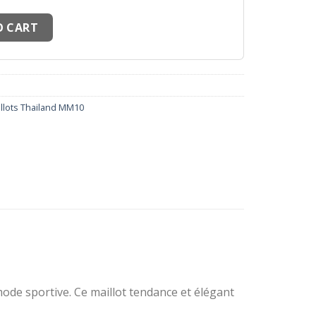
es MM10 Maillots RR Rine10Rine (Blanc) quantity
O CART
llots Thailand MM10
ode sportive. Ce maillot tendance et élégant