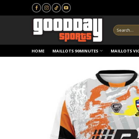
Skip
to
content
Search
for:
HOME
MAILLOTS 90MINUTES
MAILLOTS VI