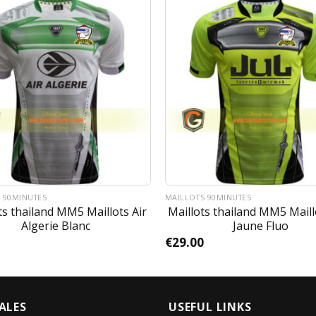
 90MINUTES
MAILLOTS 90MINUTES
ts thailand MM5 Maillots Air
Maillots thailand MM5 Maill
Algerie Blanc
Jaune Fluo
€
29.00
ALES
USEFUL LINKS