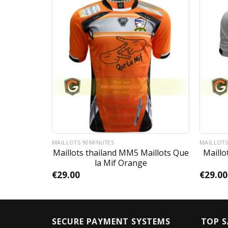
MAILLOTS 90MINUTES
MAILLOTS
 Maillots
Maillots thailand MM5 Maillots Que
Maillo
oueg
la Mif Orange
€
29.00
€
29.00
SECURE PAYMENT SYSTEMS
TOP S