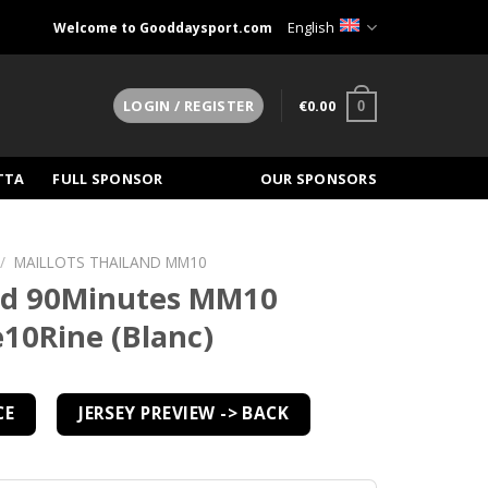
English
Welcome to Gooddaysport.com
€
0.00
LOGIN / REGISTER
0
TTA
FULL SPONSOR
OUR SPONSORS
/
MAILLOTS THAILAND MM10
and 90Minutes MM10
e10Rine (Blanc)
CE
JERSEY PREVIEW -> BACK