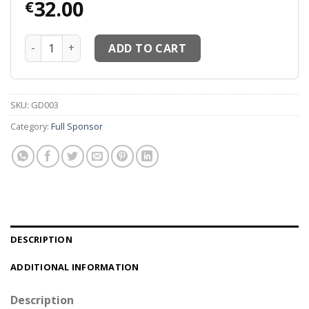
32.00
€
Maillots thailande MM6 Maillots Le Sang Full Sponsor No
ADD TO CART
SKU:
GD003
Category:
Full Sponsor
DESCRIPTION
ADDITIONAL INFORMATION
Description