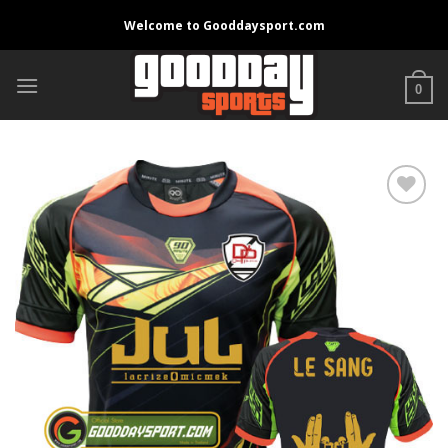
Skip
Welcome to Gooddaysport.com
to
content
0