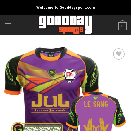
Skip
Welcome to Gooddaysport.com
to
content
0